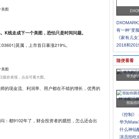
DXO
DXOMAR
有一种“变
。K线走成下一个美图，恐怕只是时间问题。
《家有儿女
03601)莫属，上市首日暴涨219%。
2018和20
随便看看
华为的
日股价表现，点击可看大图。
大师的现金流、利润率、用户都在不错的增长，优秀的
假如你
《控制》
闷：都9102年了，财会投资者的臆想，怎么还会出
华为Mat
什么神仙
演员拍吃