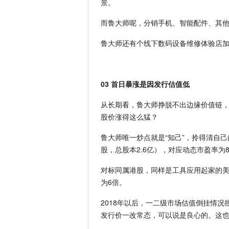
景。
而鲁大师呢，分销手机、智能配件、其
鲁大师还有个线下数码设备维修体验店
03 首日暴涨是因发行估值低
从长期看，鲁大师挣脱不出边缘价值链
股价涨得这么猛？
鲁大师唯一炒点就是“知己”，拎得清自己
股，总股本2.6亿），对应动态市盈率为8
对标同属港股，同样是工具应用起家的美
为6倍。
2018年以后，一二级市场估值倒挂情况
发行价一改常态，可以说是良心的。这