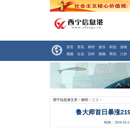
首页
资讯
财经
娱乐
科技
游戏
视频
企业
百科
购物
商讯
八卦
西宁信息港主页
>
财经
> 正文 >
鲁大师首日暴涨21
时间：
2019-10-11