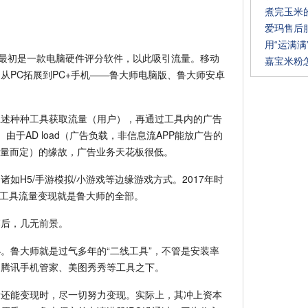
煮完玉米
爱玛售后
用“运满
，最初是一款电脑硬件评分软件，以此吸引流量。移动
嘉宝米粉
从PC拓展到PC+手机——鲁大师电脑版、鲁大师安卓
上述种种工具获取流量（用户），再通过工具内的广告
于AD load（广告负载，非信息流APP能放广告的
数量而定）的缘故，广告业务天花板很低。
如H5/手游模拟/小游戏等边缘游戏方式。2017年时
见工具流量变现就是鲁大师的全部。
落后，几无前景。
。鲁大师就是过气多年的“二线工具”，不管是安装率
匙、腾讯手机管家、美图秀秀等工具之下。
量还能变现时，尽一切努力变现。实际上，其冲上资本