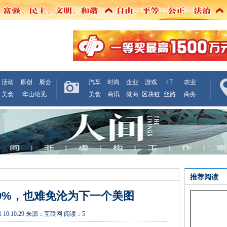
活动
原创
展会
汽车
时尚
企业
游戏
I T
农业
美食
华山论见
美食
商讯
微商
区块链
丝路
商务
推荐阅读
9%，也难免沦为下一个美图
 10:10:29
来源：
互联网
阅读：5