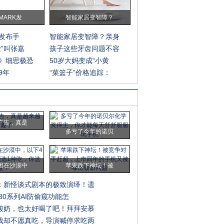
MARK发
智能家居变智障？
K发布手
智能家居变智障？亲身
脸”叫张嘉
孩子这些牙齿问题不容
》细思极恐
50岁大妈变成“小黄
19年
“菜篮子”价格追踪：
广告，真是
多亏了今年的诺贝
困在沙漠中
苹果跌下神坛！被
：新怪谈式剧本的极致演绎！遗
e30系列AI防偷窥功能怎
酸奶，也太好喝了吧！拜拜安慕
戏却不愿真吃，导演喊停求吃两