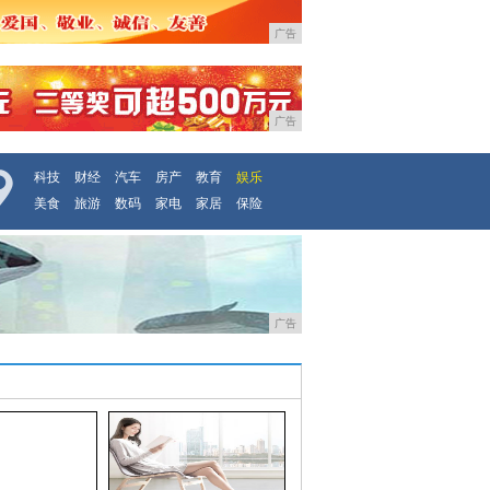
广告
广告
科技
财经
汽车
房产
教育
娱乐
美食
旅游
数码
家电
家居
保险
广告