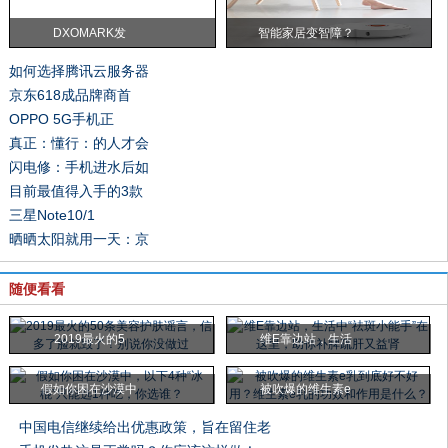
DXOMARK发
智能家居变智障？
如何选择腾讯云服务器
京东618成品牌商首
OPPO 5G手机正
真正：懂行：的人才会
闪电修：手机进水后如
目前最值得入手的3款
三星Note10/1
晒晒太阳就用一天：京
随便看看
2019最火的5
维E靠边站，生活
假如你困在沙漠中
被吹爆的维生素e
中国电信继续给出优惠政策，旨在留住老