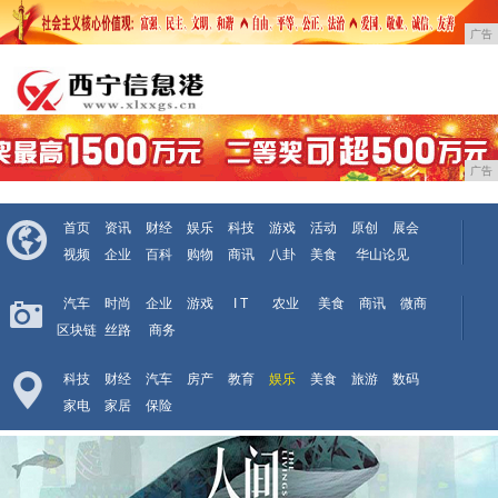
广告
广告
首页
资讯
财经
娱乐
科技
游戏
活动
原创
展会
视频
企业
百科
购物
商讯
八卦
美食
华山论见
汽车
时尚
企业
游戏
I T
农业
美食
商讯
微商
区块链
丝路
商务
科技
财经
汽车
房产
教育
娱乐
美食
旅游
数码
家电
家居
保险