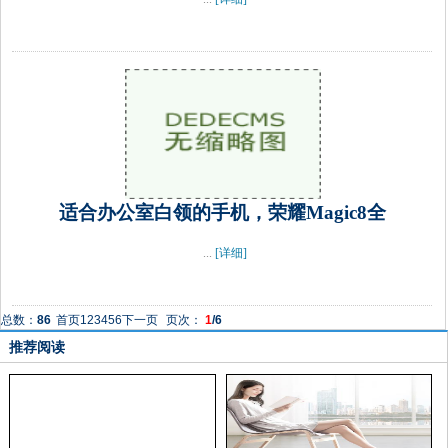
适合办公室白领的手机，荣耀Magic8全
...
[详细]
总数：
86
首页
1
2
3
4
5
6
下一页
页次：
1
/6
推荐阅读