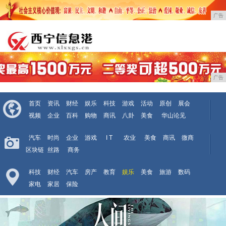
广告
广告
首页
资讯
财经
娱乐
科技
游戏
活动
原创
展会
视频
企业
百科
购物
商讯
八卦
美食
华山论见
汽车
时尚
企业
游戏
I T
农业
美食
商讯
微商
区块链
丝路
商务
科技
财经
汽车
房产
教育
娱乐
美食
旅游
数码
家电
家居
保险