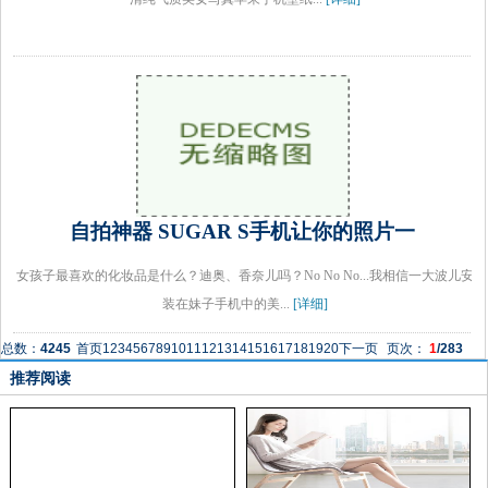
自拍神器 SUGAR S手机让你的照片一
女孩子最喜欢的化妆品是什么？迪奥、香奈儿吗？No No No...我相信一大波儿安
装在妹子手机中的美...
[详细]
总数：
4245
首页
1
2
3
4
5
6
7
8
9
10
11
12
13
14
15
16
17
18
19
20
下一页
页次：
1
/283
推荐阅读