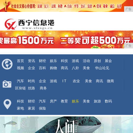
广告
广告
首页
资讯
财经
娱乐
科技
游戏
活动
原创
展会
视频
企业
百科
购物
商讯
八卦
美食
华山论见
汽车
时尚
企业
游戏
I T
农业
美食
商讯
微商
区块链
丝路
商务
科技
财经
汽车
房产
教育
娱乐
美食
旅游
数码
家电
家居
保险