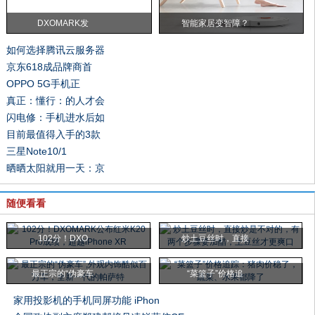
DXOMARK发
智能家居变智障？
如何选择腾讯云服务器
京东618成品牌商首
OPPO 5G手机正
真正：懂行：的人才会
闪电修：手机进水后如
目前最值得入手的3款
三星Note10/1
晒晒太阳就用一天：京
随便看看
102分！DXO
炒土豆丝时，直接
最正宗的“伪豪车
“菜篮子”价格追
家用投影机的手机同屏功能 iPhon