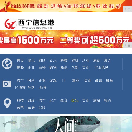
广告
广告
首页
资讯
财经
娱乐
科技
游戏
活动
原创
展会
视频
企业
百科
购物
商讯
八卦
美食
华山论见
汽车
时尚
企业
游戏
I T
农业
美食
商讯
微商
区块链
丝路
商务
科技
财经
汽车
房产
教育
娱乐
美食
旅游
数码
家电
家居
保险