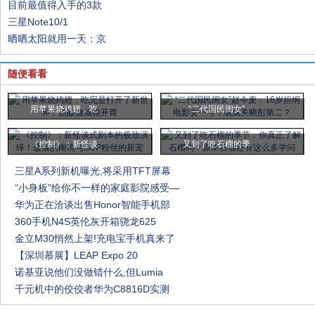
目前最值得入手的3款
三星Note10/1
晒晒太阳就用一天：京
随便看看
用苹果烧鸡翅，吃
“二代国民闺女”
《控制》：新怪谈
又到了吃石榴的季
三星A系列新机曝光,将采用TFT屏幕
“小身板”给你不一样的家庭影院感受—
华为正在洽谈出售Honor智能手机部
360手机N4S英伦灰开箱骁龙625
金立M30悄然上架!充电宝手机真来了
【深圳慕展】LEAP Expo 20
诺基亚说他们没做错什么,但Lumia
千元机中的佼佼者华为C8816D实测