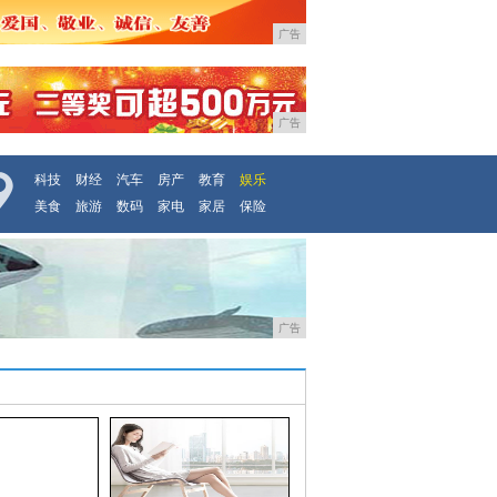
广告
广告
科技
财经
汽车
房产
教育
娱乐
美食
旅游
数码
家电
家居
保险
广告