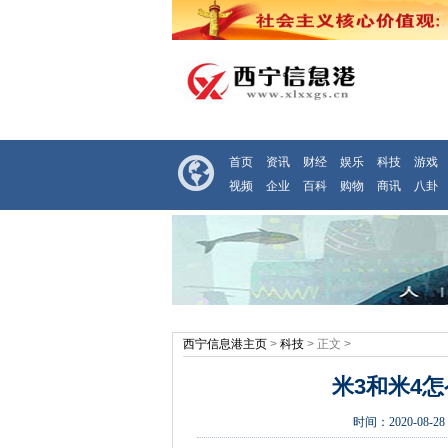
首页
资讯
财经
娱乐
科技
游戏
视频
企业
百科
购物
商讯
八卦
西宁信息港主页
>
科技
> 正文 >
米3和米4
时间：
2020-08-28 