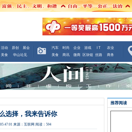
活动
原创
展会
汽车
时尚
企业
游戏
I T
农业
美食
华山论见
美食
商讯
微商
区块链
丝路
商务
推荐阅读
怎么选择，我来告诉你
05:47:01
来源：
互联网
阅读：594