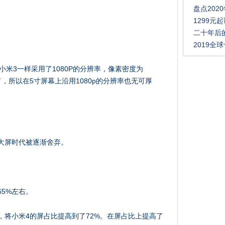
盘点202
1299元
二十年后
2019
小米3一样采用了1080P的分辨率，像素密度为
精细了，所以在5寸屏幕上沿用1080p的分辨率也无可厚
大屏时代被逐渐舍弃。
5%左右。
，将小米4的屏占比提高到了72%。在屏占比上提高了