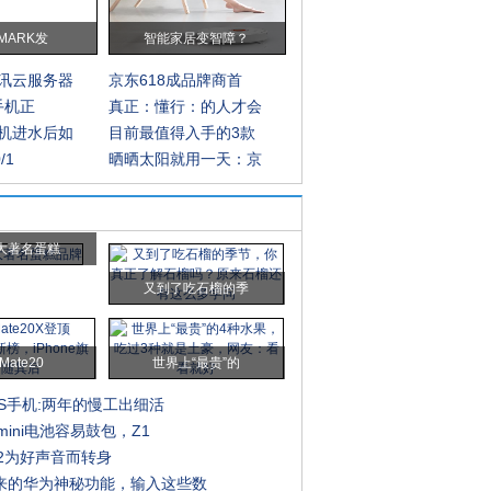
MARK发
智能家居变智障？
讯云服务器
京东618成品牌商首
G手机正
真正：懂行：的人才会
机进水后如
目前最值得入手的3款
/1
晒晒太阳就用一天：京
大著名蛋糕
又到了吃石榴的季
ate20
世界上“最贵”的
eS手机:两年的慢工出细活
mini电池容易鼓包，Z1
X2为好声音而转身
来的华为神秘功能，输入这些数