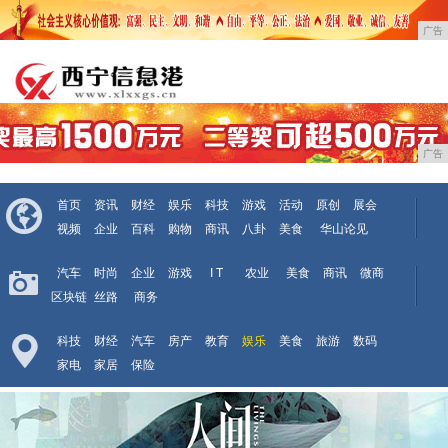
广告
广告
首页
资讯
财经
娱乐
科技
游戏
活动
原创
展会
视频
企业
百科
购物
商讯
八卦
美食
华山论见
汽车
时尚
企业
游戏
I T
农业
美食
商讯
微商
区块链
丝路
商务
科技
财经
汽车
房产
教育
娱乐
美食
旅游
数码
家电
家居
保险