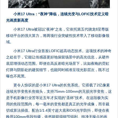
小米17 Ultra：“夜神”降临，连续光变与LOFIC技术定义暗
光画质新高度
小米17 Ultra被冠以“夜神”之名，它依托第五代骁龙8至尊版
移动平台的强大算力，将两项行业突破性技术带入了移动影像领
域。
小米17 Ultra行业首发LOFIC超高动态技术。这项技术的神奇
之处在于，它能让传感器更好地保留场景中的高光信息，从硬件
底层增强动态范围。即便在高反差暗光场景下，比如夜晚的霓虹
灯牌与阴影处的建筑细节，也能同时精准呈现光影层次，既不过
曝也不死黑。
更令人惊叹的是小米17 Ultra的长焦系统。它搭载了2亿像素
连续光学变焦长焦镜头，支持75mm-100mm的无损光学变焦，这
是手机影像行业苦等近五年才实现的“圣杯”技术。在这段极为实
用的焦段范围内，每一毫米的变焦都是真正的光学成像，而非裁
切或算法插值。配合1/1.4英寸超大底和OIS光学防抖，即使在夜
晚用100mm焦段拍摄，依然能获得细节锐利、纯净无噪点的画