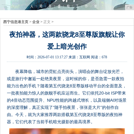
广告
西宁信息港主页
>
企业
> 正文 >
夜拍神器，这两款骁龙8至尊版旗舰让你
爱上暗光创作
时间：
2026-07-01 13:17:27
来源：
互联网
阅读：678
夜幕降临，城市的霓虹点亮街头，演唱会的舞台绽放光芒，
或是旅行中邂逅一处绝美夜景，这时候的你，是否急需一款夜拍
能力出色的手机？随着第五代骁龙8至尊版移动平台的全面普及，
一批夜拍能力惊人的旗舰手机应运而生。它们依托20-bit ISP带来
的4倍动态范围提升、NPU性能的跨越式增长，以及端侧AI对场景
的深度理解，真正实现了“随手拍夜景，张张是大片”的创作自
由。今天，就为大家推荐两款搭载第五代骁龙8至尊版的夜拍神
器，它们代表了当前手机暗光摄影的最高境界。