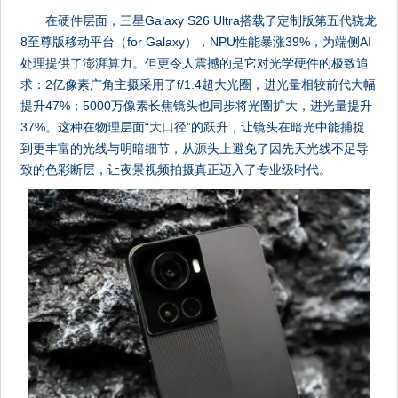
在硬件层面，三星Galaxy S26 Ultra搭载了定制版第五代骁龙
8至尊版移动平台（for Galaxy），NPU性能暴涨39%，为端侧AI
处理提供了澎湃算力。但更令人震撼的是它对光学硬件的极致追
求：2亿像素广角主摄采用了f/1.4超大光圈，进光量相较前代大幅
提升47%；5000万像素长焦镜头也同步将光圈扩大，进光量提升
37%。这种在物理层面“大口径”的跃升，让镜头在暗光中能捕捉
到更丰富的光线与明暗细节，从源头上避免了因先天光线不足导
致的色彩断层，让夜景视频拍摄真正迈入了专业级时代。