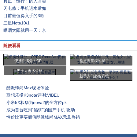
真正：懂行：的人才会
闪电修：手机进水后如
目前最值得入手的3款
三星Note10/1
晒晒太阳就用一天：京
随便看看
便携性满分！OP
盘点当童模的星二
世界十大著名蛋糕
新手入门必备彩妆
酷派锋尚Max现场体验
联想乐檬K3note评测:VIBEU
小米5X和华为nova2的全方位pk
成为首台吃到“馅饼”的国产手机 驱动
性价比更要颜值酷派锋尚MAX元旦热销