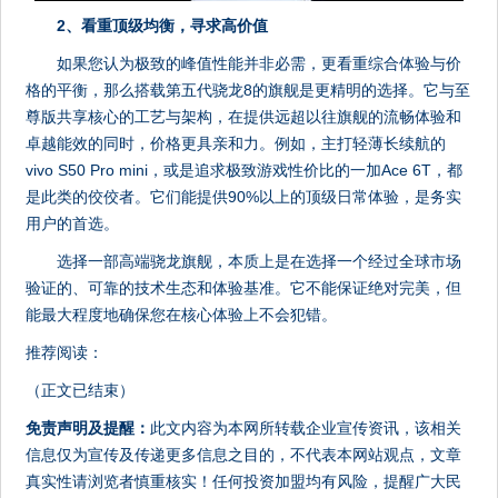
2、看重顶级均衡，寻求高价值
如果您认为极致的峰值性能并非必需，更看重综合体验与价
格的平衡，那么搭载第五代骁龙8的旗舰是更精明的选择。它与至
尊版共享核心的工艺与架构，在提供远超以往旗舰的流畅体验和
卓越能效的同时，价格更具亲和力。例如，主打轻薄长续航的
vivo S50 Pro mini，或是追求极致游戏性价比的一加Ace 6T，都
是此类的佼佼者。它们能提供90%以上的顶级日常体验，是务实
用户的首选。
选择一部高端骁龙旗舰，本质上是在选择一个经过全球市场
验证的、可靠的技术生态和体验基准。它不能保证绝对完美，但
能最大程度地确保您在核心体验上不会犯错。
推荐阅读：
（正文已结束）
免责声明及提醒：
此文内容为本网所转载企业宣传资讯，该相关
信息仅为宣传及传递更多信息之目的，不代表本网站观点，文章
真实性请浏览者慎重核实！任何投资加盟均有风险，提醒广大民