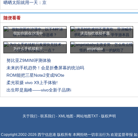
晒晒太阳就用一天：京
随便看看
假如你困在沙漠中
演员拍吃戏却不愿
为什么手机续航只
angelaba
努比亚Z9MINI评测体验
未来的手机趋势！会是折叠屏幕的统治吗
ROM能把三星Note2变成NOte
柔光双摄 vivo X9上手体验!
出生即是巅峰——vivo全新子品牌i
关于我们
-
联系我们
-
XML地图
-
网站地图
TXT
-
版权声明
Copyright.2002-2026
西宁信息港
版权所有 本网拒绝一切非法行为 欢迎监督举报 如