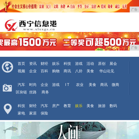
广告
广告
首页
资讯
财经
娱乐
科技
游戏
活动
原创
展会
视频
企业
百科
购物
商讯
八卦
美食
华山论见
汽车
时尚
企业
游戏
I T
农业
美食
商讯
微商
区块链
丝路
商务
科技
财经
汽车
房产
教育
娱乐
美食
旅游
数码
家电
家居
保险