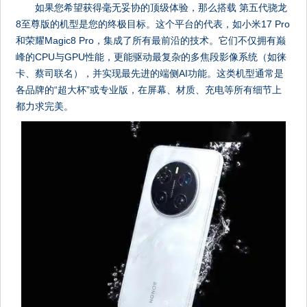
如果您希望获得毫无妥协的顶级体验，那么搭载 第五代骁龙
8至尊版的机型是您的终极目标。这个平台的代表，如小米17 Pro
和荣耀Magic8 Pro，集成了所有最前沿的技术。它们不仅拥有巅
峰的CPU与GPU性能，更能驱动最复杂的多焦段影像系统（如徕
卡、蔡司联名），并实现最先进的端侧AI功能。这类机型通常是
各品牌的“超大杯”或专业版，在屏幕、材质、充电等所有细节上
都力求完美。