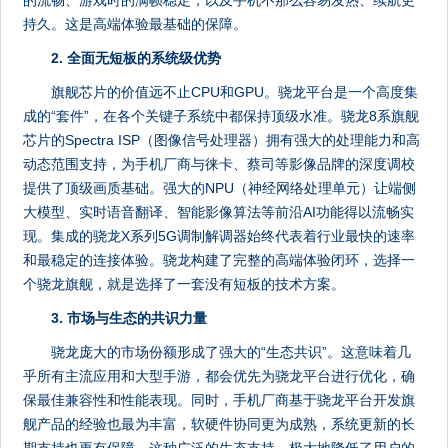
的流畅、游戏时的满帧稳定，以及手机不那么容易发热、续航更
持久。这是高端体验最基础的保障。
2. 全面无短板的系统级优势
旗舰芯片的价值远不止CPU和GPU。骁龙平台是一个高度集
成的“套件”，在各个关键子系统中都保持顶级水准。骁龙8系旗舰
芯片的Spectra ISP（图像信号处理器）拥有强大的处理能力和高
动态范围支持，为手机厂商与徕卡、蔡司等影像品牌的深度调校
提供了顶级画质基础。强大的NPU（神经网络处理单元）让端侧
大模型、实时语音翻译、智能影像算法等前沿AI功能得以流畅实
现。集成的骁龙X系列5G调制解调器始终代表着行业最快的速率
和最稳定的连接体验。骁龙构建了完整的高端体验闭环，选择一
个骁龙旗舰，就是选择了一套没有短板的技术方案。
3. 市场与生态的共识力量
骁龙庞大的市场份额形成了强大的“生态共识”。这意味着几
乎所有主流应用和大型手游，都会优先为骁龙平台进行优化，确
保最佳兼容性和性能表现。同时，手机厂商基于骁龙平台开发旗
舰产品的经验也最为丰富，软硬件协同更为成熟，系统更新的长