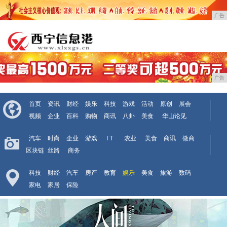
广告
广告
首页
资讯
财经
娱乐
科技
游戏
活动
原创
展会
视频
企业
百科
购物
商讯
八卦
美食
华山论见
汽车
时尚
企业
游戏
I T
农业
美食
商讯
微商
区块链
丝路
商务
科技
财经
汽车
房产
教育
娱乐
美食
旅游
数码
家电
家居
保险