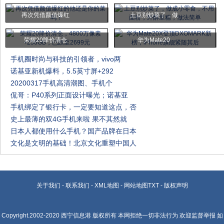
再次凭借颜值爆红
土豆别炒菜了，做
荣耀20降价清仓
华为Mate20
手机圈时尚与科技的引领者，vivo两
诺基亚新机爆料，5.5英寸屏+292
20200317手机高清潮图、手机个
侃哥：P40系列正面设计曝光；诺基亚
手机绑定了银行卡，一定要知道这点，否
史上最薄的双4G手机来啦 果不其然就
日本人都使用什么手机？国产品牌在日本
文化是文明的基础！北京文化重塑中国人
关于我们
-
联系我们
-
XML地图
-
网站地图
TXT
-
版权声明
Copyright.2002-2020
西宁信息港
版权所有 本网拒绝一切非法行为 欢迎监督举报 如