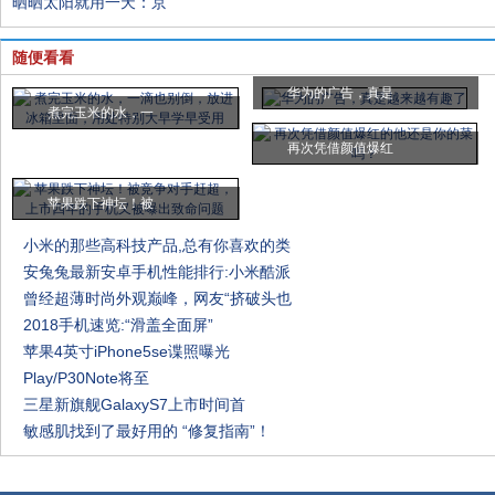
晒晒太阳就用一天：京
随便看看
华为的广告，真是
煮完玉米的水，一
再次凭借颜值爆红
苹果跌下神坛！被
小米的那些高科技产品,总有你喜欢的类
安兔兔最新安卓手机性能排行:小米酷派
曾经超薄时尚外观巅峰，网友“挤破头也
2018手机速览:“滑盖全面屏”
苹果4英寸iPhone5se谍照曝光
Play/P30Note将至
三星新旗舰GalaxyS7上市时间首
敏感肌找到了最好用的 “修复指南”！