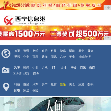
广告
广告
首页
资讯
财经
娱乐
科技
游戏
活动
原创
展会
视频
企业
百科
购物
商讯
八卦
美食
华山论见
汽车
时尚
企业
游戏
I T
农业
美食
商讯
微商
区块链
丝路
商务
科技
财经
汽车
房产
教育
娱乐
美食
旅游
数码
家电
家居
保险