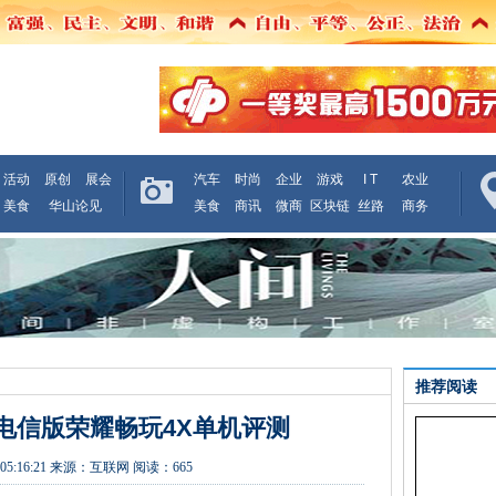
活动
原创
展会
汽车
时尚
企业
游戏
I T
农业
美食
华山论见
美食
商讯
微商
区块链
丝路
商务
推荐阅读
电信版荣耀畅玩4X单机评测
05:16:21
来源：
互联网
阅读：665