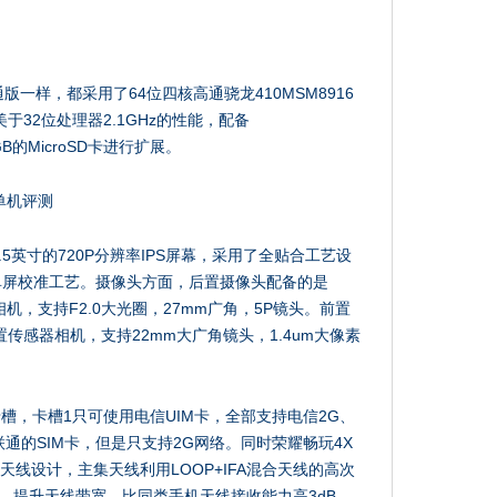
一样，都采用了64位四核高通骁龙410MSM8916
于32位处理器2.1GHz的性能，配备
B的MicroSD卡进行扩展。
5英寸的720P分辨率IPS屏幕，采用了全贴合工艺设
单屏校准工艺。摄像头方面，后置摄像头配备的是
器相机，支持F2.0大光圈，27mm广角，5P镜头。前置
置传感器相机，支持22mm大广角镜头，1.4um大像素
。
卡槽，卡槽1只可使用电信UIM卡，全部支持电信2G、
联通的SIM卡，但是只支持2G网络。同时荣耀畅玩4X
天线设计，主集天线利用LOOP+IFA混合天线的高次
，提升天线带宽，比同类手机天线接收能力高3dB，