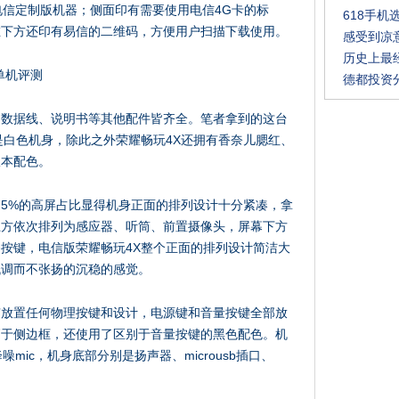
电信定制版机器；侧面印有需要使用电信4G卡的标
618手
左下方还印有易信的二维码，方便用户扫描下载使用。
感受到凉意
历史上最
德都投资
、数据线、说明书等其他配件皆齐全。笔者拿到的这台
是白色机身，除此之外荣耀畅玩4X还拥有香奈儿腮红、
版本配色。
75%的高屏占比显得机身正面的排列设计十分紧凑，拿
上方依次排列为感应器、听筒、前置摄像头，屏幕下方
按键，电信版荣耀畅玩4X整个正面的排列设计简洁大
低调而不张扬的沉稳的感觉。
有放置任何物理按键和设计，电源键和音量按键全部放
高于侧边框，还使用了区别于音量按键的黑色配色。机
mic，机身底部分别是扬声器、microusb插口、