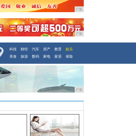
广告
广告
科技
财经
汽车
房产
教育
娱乐
美食
旅游
数码
家电
家居
保险
广告