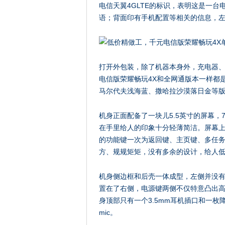
电信天翼4GLTE的标识，表明这是一台
语；背面印有手机配置等相关的信息，
打开外包装，除了机器本身外，充电器
电信版荣耀畅玩4X和全网通版本一样都
马尔代夫浅海蓝、撒哈拉沙漠落日金等
机身正面配备了一块儿5.5英寸的屏幕，
在手里给人的印象十分轻薄简洁。屏幕
的功能键一次为返回键、主页键、多任务
方、规规矩矩，没有多余的设计，给人
机身侧边框和后壳一体成型，左侧并没
置在了右侧，电源键两侧不仅特意凸出
身顶部只有一个3.5mm耳机插口和一枚降噪
mic。