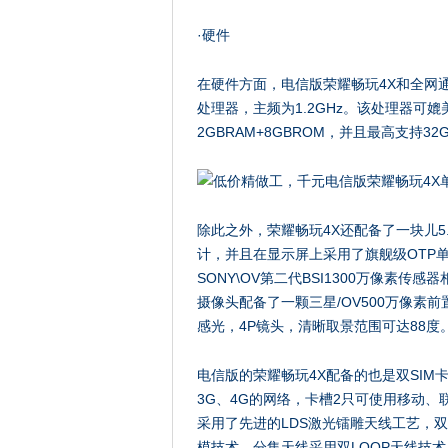
·硬件
在硬件方面，电信版荣耀畅玩4X和全网通版
处理器，主频为1.2GHz。该处理器可媲美
2GBRAM+8GBROM，并且最高支持32G
除此之外，荣耀畅玩4X还配备了一块儿5.
计，并且在显示屏上采用了旗舰级OTP
SONY\OV第二代BSI1300万像素传感
摄像头配备了一颗三星/OV500万像素前
感光，4P镜头，清晰取景范围可达88度
电信版的荣耀畅玩4X配备的也是双SIM
3G、4G的网络，卡槽2只可使用移动、
采用了先进的LDS激光镭雕天线工艺，双
模技术，分集天线采用双LOOP天线技术