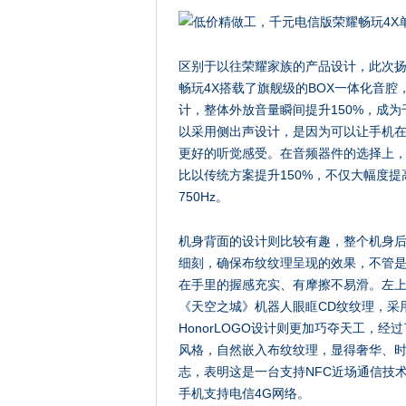
区别于以往荣耀家族的产品设计，此次
畅玩4X搭载了旗舰级的BOX一体化音腔，
计，整体外放音量瞬间提升150%，成
以采用侧出声设计，是因为可以让手机
更好的听觉感受。在音频器件的选择上，
比以传统方案提升150%，不仅大幅度
750Hz。
机身背面的设计则比较有趣，整个机身后
细刻，确保布纹纹理呈现的效果，不管
在手里的握感充实、有摩擦不易滑。左
《天空之城》机器人眼眶CD纹纹理，采
HonorLOGO设计则更加巧夺天工，
风格，自然嵌入布纹纹理，显得奢华、时尚
志，表明这是一台支持NFC近场通信技术
手机支持电信4G网络。