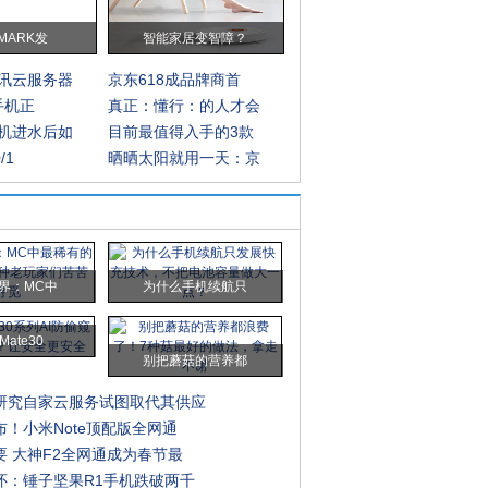
MARK发
智能家居变智障？
讯云服务器
京东618成品牌商首
G手机正
真正：懂行：的人才会
机进水后如
目前最值得入手的3款
/1
晒晒太阳就用一天：京
界：MC中
为什么手机续航只
ate30
别把蘑菇的营养都
研究自家云服务试图取代其供应
！小米Note顶配版全网通
要 大神F2全网通成为春节最
怀：锤子坚果R1手机跌破两千