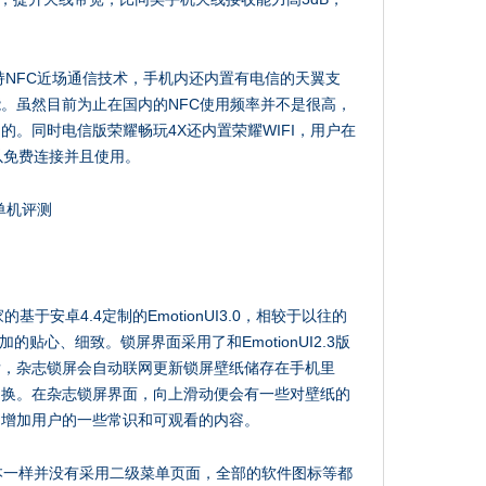
持NFC近场通信技术，手机内还内置有电信的天翼支
。虽然目前为止在国内的NFC使用频率并不是很高，
。同时电信版荣耀畅玩4X还内置荣耀WIFI，用户在
以免费连接并且使用。
于安卓4.4定制的EmotionUI3.0，相较于以往的
做的要更加的贴心、细致。锁屏界面采用了和EmotionUI2.3版
后，杂志锁屏会自动联网更新锁屏壁纸储存在手机里
切换。在杂志锁屏界面，向上滑动便会有一些对壁纸的
的增加用户的一些常识和可观看的内容。
以往版本一样并没有采用二级菜单页面，全部的软件图标等都