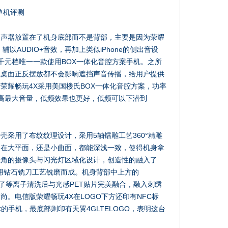
扬声器放置在了机身底部而不是背部，主要是因为荣耀
辅以AUDIO+音效，再加上类似iPhone的侧出音设
为千元档唯一一款使用BOX一体化音腔方案手机。之所
在桌面正反摆放都不会影响遮挡声音传播，给用户提供
荣耀畅玩4X采用美国楼氏BOX一体化音腔方案，功率
提高最大音量，低频效果也更好，低频可以下潜到
壳采用了布纹纹理设计，采用5轴镭雕工艺360°精雕
是在大平面，还是小曲面，都能深浅一致，使得机身拿
上角的摄像头与闪光灯区域化设计，创造性的融入了
用钻石铣刀工艺铣磨而成。机身背部中上方的
经过了等离子清洗后与光感PET贴片完美融合，融入刺绣
。电信版荣耀畅玩4X在LOGO下方还印有NFC标
的手机，最底部则印有天翼4GLTELOGO，表明这台