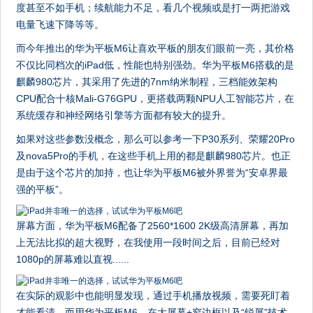
度甚至不如手机；续航能力不足，看几个视频或是打一两把游戏
电量飞速下降等等。
而今年推出的华为平板M6让喜欢平板的朋友们眼前一亮，其价格
不仅比同档次的iPad低，性能也特别强劲。华为平板M6搭载的是
麒麟980芯片，其采用了先进的7nm纳米制程，三档能效架构
CPU配合十核Mali-G76GPU，更搭载两颗NPU人工智能芯片，在
系统缓存和神经网络引擎等方面都有较大的提升。
如果对这些参数没概念，那么可以参考一下P30系列、荣耀20Pro
及nova5Pro的手机，在这些手机上用的都是麒麟980芯片。也正
是由于这个芯片的加持，也让华为平板M6被外界誉为“安卓界最
强的平板”。
屏幕方面，华为平板M6配备了2560*1600 2K级高清屏幕，再加
上无法比拟的超大视野，在我使用一段时间之后，目前已经对
1080p的屏幕难以直视......
在实际的观影中也能明显发现，通过手机播放视频，需要死盯着
才能看清，而用华为平板M6，在大屏幕+窄边框以及“锐屏”技术