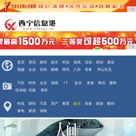
广告
广告
首页
资讯
财经
娱乐
科技
游戏
活动
原创
展会
视频
企业
百科
购物
商讯
八卦
美食
华山论见
汽车
时尚
企业
游戏
I T
农业
美食
商讯
微商
区块链
丝路
商务
科技
财经
汽车
房产
教育
娱乐
美食
旅游
数码
家电
家居
保险