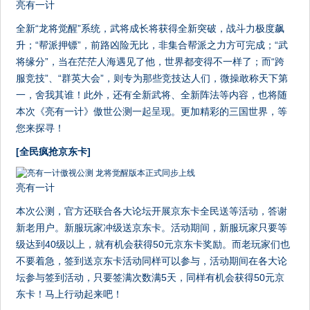
亮有一计
全新“龙将觉醒”系统，武将成长将获得全新突破，战斗力极度飙
升；“帮派押镖”，前路凶险无比，非集合帮派之力方可完成；“武
将缘分”，当在茫茫人海遇见了他，世界都变得不一样了；而“跨
服竞技”、“群英大会”，则专为那些竞技达人们，微操敢称天下第
一，舍我其谁！此外，还有全新武将、全新阵法等内容，也将随
本次《亮有一计》傲世公测一起呈现。更加精彩的三国世界，等
您来探寻！
[全民疯抢京东卡]
亮有一计
本次公测，官方还联合各大论坛开展京东卡全民送等活动，答谢
新老用户。新服玩家冲级送京东卡。活动期间，新服玩家只要等
级达到40级以上，就有机会获得50元京东卡奖励。而老玩家们也
不要着急，签到送京东卡活动同样可以参与，活动期间在各大论
坛参与签到活动，只要签满次数满5天，同样有机会获得50元京
东卡！马上行动起来吧！