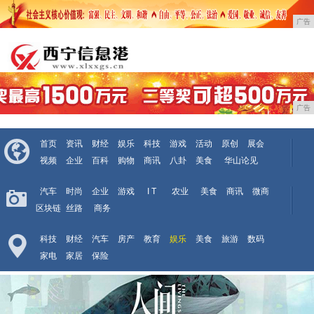
广告
广告
首页
资讯
财经
娱乐
科技
游戏
活动
原创
展会
视频
企业
百科
购物
商讯
八卦
美食
华山论见
汽车
时尚
企业
游戏
I T
农业
美食
商讯
微商
区块链
丝路
商务
科技
财经
汽车
房产
教育
娱乐
美食
旅游
数码
家电
家居
保险