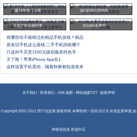
看18年前《上错
他2岁就出道拍戏
又到了吃石榴的季
2019秋冬季节
有哪些你不能错过的精品手机游戏？精品
原来旧手机这么值钱 二手手机回收哪个
只选对不买贵1500元级别最具特色手
天了噜！苹果iPhone App在1
这样设置手机震动，隔着秋裤都知道谁来
关于我们
-
联系我们
-
XML地图
-
网站地图
TXT
-
版权声明
Copyright.2002-2021
西宁信息港
版权所有 本网拒绝一切非法行为 欢迎监督举报 如
有错误信息 欢迎纠正