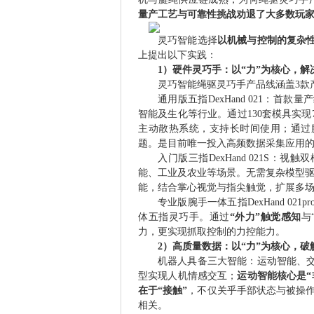
量产工艺与可靠性挑战劝退了大多数玩
灵巧智能选择
以机械与控制的复杂
上提出以下实践：
1）硬件灵巧手：以“力”为核心，解
灵巧智能绳驱灵巧手产品线涵盖3款
通用版五指DexHand 021：
智能及生化等行业。通过130套模具实现
主动散热系统，支持长时间使用；通过
题。是目前唯一投入高频数据采集应用
入门版三指DexHand 021S
能、工业及农业等场景。无需复杂模型驱
能，结合掌心视觉与指尖触觉，扩展多
专业版腕手一体五指DexHand 0
体五指灵巧手。通过
“外力”触觉感知
与
力，更实现抓取控制的力控能力。
2）高质量数据：以“力”为核心，破
机器人具备三大智能：运动智能、
型实现人机情感交互；
运动智能核心是“
在于“接触”
，不仅关乎手部状态与被操作
相关。