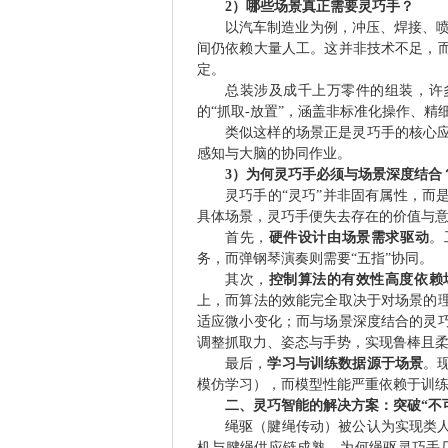
2）哪些场景真正需要灵巧手？
以汽车制造业为例，冲压、焊接、喷
间仍依赖大量人工。这并非技术不足，
定。
总装涉及成千上万零件的组装，许
的“抓取-放置”，涵盖非标准化操作、
类似这样的场景正是灵巧手的核心
感知与大脑的协同作业。
3）为何灵巧手必须与场景深度结合
灵巧手的“灵巧”并非固有属性，而
具体场景，灵巧手便失去存在的价值与
首先，
硬件设计由场景需求驱动
。
务，而弹钢琴演奏则需要“五指”协同。
其次，
控制算法的有效性高度依赖
上，而算法的效能完全取决于对场景的
适应微小变化；而与场景深度结合的灵
调整抓取力、姿态与手势，实现鲁棒且
最后，
学习与训练数据源于场景
。
模仿学习），而模型性能严重依赖于训
二、灵巧智能的解决方案：突破“不可
绳驱（腱绳传动）被公认为实现类
机与腱绳供应链成熟，为何绳驱灵巧手