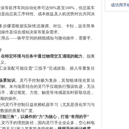
成功用手
涂等前序车间自动化率可达90%甚至100%，但总装车
而是由总装工序特性、成本效益及人机优势对比共同决
多步骤需根据实际情况微调、对位、卡扣，远非简单
精细操作及综合感知决策等复杂需求。
应用点——狭窄空间的精细感知与微动操作，需要手、
？
是
在特定环境与任务中通过物理交互涌现的能力
。脱离
意义。
工业装配可能仅需“三指手”完成抓取、插入等重复任
场景知识
。灵巧手控制极为复杂，其智能体现在算法
理解。未与场景结合的灵巧手仅能执行预设轨迹，无法
巧手，通过视觉、力觉、触觉等传感器实时获取信息，
柔顺的操作。
现代灵巧手控制日益依赖机器学习（尤其是强化学习与
练数据的质量与广度。
能三角”，以操作的“力”为核心，打造“有用的手”
人灵巧手的理想路径，国内灵巧手企业众多，空心杯电
厂商不足5家？答案简单而残酷：
绳驱手的设计难度、