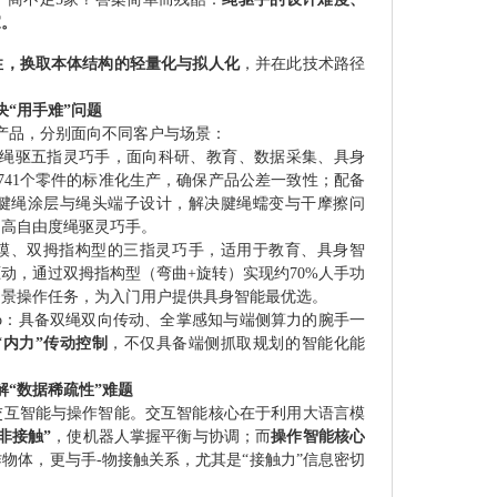
家。
性，换取本体结构的轻量化与拟人化
，并在此技术路径
决“用手难”问题
产品，分别面向不同客户与场景：
首款量产绳驱五指灵巧手，面向科研、教育、数据采集、具身
741个零件的标准化生产，确保产品公差一致性；配备
腱绳涂层与绳头端子设计，解决腱绳蠕变与干摩擦问
的高自由度绳驱灵巧手。
：视触双模、双拇指构型的三指灵巧手，适用于教育、具身智
动，通过双拇指构型（弯曲+旋转）实现约70%人手功
场景操作任务，为入门用户提供具身智能最优选。
21pro：具备双绳双向传动、全掌感知与端侧算力的腕手一
“
内力”传动控制
，不仅具备端侧抓取规划的智能化能
解“数据稀疏性”难题
交互智能与操作智能。交互智能核心在于利用大语言模
非接触”
，使机器人掌握平衡与协调；而
操作智能核心
物体，更与手-物接触关系，尤其是“接触力”信息密切