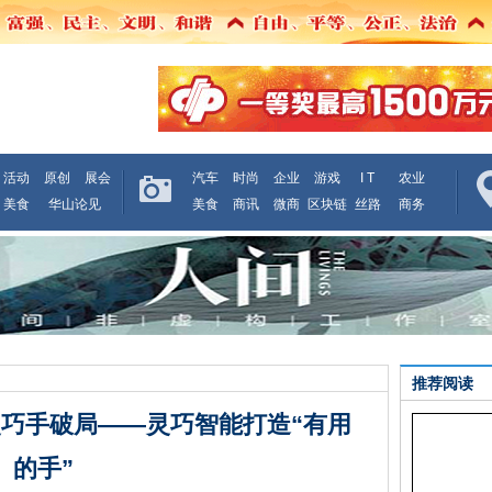
活动
原创
展会
汽车
时尚
企业
游戏
I T
农业
美食
华山论见
美食
商讯
微商
区块链
丝路
商务
推荐阅读
巧手破局——灵巧智能打造“有用
的手”