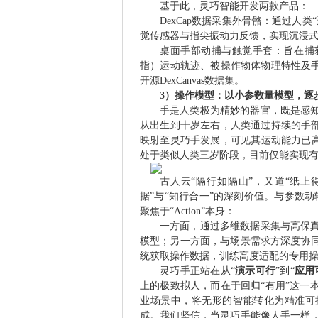
基于此，灵巧智能开发两款产品：
DexCap数据采集外骨骼：通过人
觉传感器与指尖振动力反馈，实现沉浸
桌面手部动捕与触觉手套：旨在捕
指）运动轨迹、被操作物体物理特性及手
开源DexCanvas数据集。
3）操作模型：以小参数量模型，逐
手是人类极为精妙的器官，既是感
从出生到十岁左右，人类通过持续的手部
映射至灵巧手发展，可见其运动能力已高
处于类似人类三岁阶段，目前仅能实现
古人云“隔行如隔山”，又道“纸上
据”与“知行合一”的深刻价值。与参数动
聚焦于“Action”本身：
一方面，通过多维数据采集与高保真
模型；另一方面，与场景需求方深度协
统获取操作数据，训练高度适配的专用
灵巧手正站在从“
演示可行
”到“
应用
上的极致拟人，而在于回归“有用”这一
业场景中，将无形的智能转化为精准可
成。我们坚信，当灵巧手能像人手一样