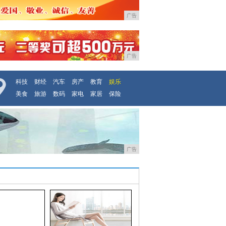
广告
广告
科技
财经
汽车
房产
教育
娱乐
美食
旅游
数码
家电
家居
保险
广告