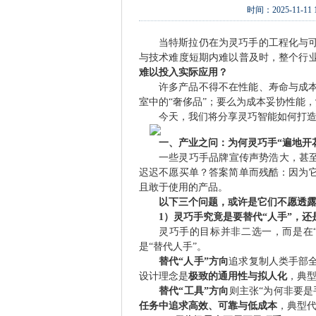
时间：
2025-11-11 
当特斯拉仍在为灵巧手的工程化与
与技术难度短期内难以普及时，整个行
难以投入实际应用？
许多产品不得不在性能、寿命与成
室中的“奢侈品”；要么为成本妥协性能，
今天，我们将分享灵巧智能如何打造
一、产业之问：为何灵巧手“遍地开花
一些灵巧手品牌宣传声势浩大，甚至
迟迟不愿买单？答案简单而残酷：因为
且敢于使用的产品。
以下三个问题，或许是它们不愿透
1）灵巧手究竟是要替代“人手”，还
灵巧手的目标并非二选一，而是在“
是“替代人手”。
替代“人手”方向
追求复制人类手部
设计理念是
极致的通用性与拟人化
，典型
替代“工具”方向
则主张“为何非要是
任务中追求高效、可靠与低成本
，典型代