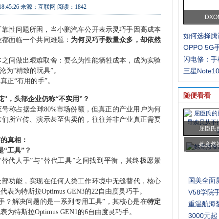
18:45:26
来源：
互联网
阅读：1842
DXO
可靠性问题所困，当小鹏汽车公开表示灵巧手因高成本
如何选择腾
业都面临一个共同难题：
为何灵巧手数量众多，却依然
OPPO 5
闪电修：手
本之间做出艰难取舍：要么为性能牺牲成本，成为实验
沦为“精致的玩具”。
三星Note10
真正“有用的手”。
随便看看
”，头部企业仍称“不实用”？
号称占据全球80%市场份额，但真正的产业用户为何
它们所宣传、演示甚至售卖的，往往并非产业真正需要
屈臣氏
露的真相：
她竟然
是“工具”？
替代人手”与“替代工具”之间找到平衡，其终极愿景
国美全面屏
全部功能，实现在任何人类工作环境中无缝替代，核心
代表为特斯拉Optimus GEN3的22自由度灵巧手。
V58学院手
手？解决问题的是一系列专用工具”，其核心是在
特定
重温航海
表为特斯拉Optimus GEN1的6自由度灵巧手。
3000元