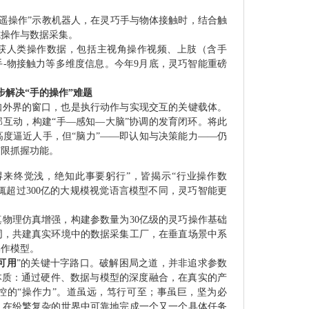
类“遥操作”示教机器人，在灵巧手与物体接触时，结合触
式操作与数据采集。
获人类操作数据，包括主视角操作视频、上肢（含手
-物接触力等多维度信息。今年9月底，灵巧智能重磅
步解决“手的操作”难题
知外界的窗口，也是执行动作与实现交互的关键载体。
互动，构建“手—感知—大脑”协调的发育闭环。将此
度逼近人手，但“脑力”——即认知与决策能力——仍
有限抓握功能。
得来终觉浅，绝知此事要躬行”，皆揭示“行业操作数
辄超过300亿的大规模视觉语言模型不同，灵巧智能更
物理仿真增强，构建参数量为30亿级的灵巧操作基础
同，共建真实环境中的数据采集工厂，在垂直场景中系
操作模型。
可用
”的关键十字路口。破解困局之道，并非追求参数
本质：通过硬件、数据与模型的深度融合，在真实的产
控的“操作力”。道虽远，笃行可至；事虽巨，坚为必
，在纷繁复杂的世界中可靠地完成一个又一个具体任务