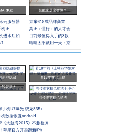
MARK发
智能家居变智障？
讯云服务器
京东618成品牌商首
G手机正
真正：懂行：的人才会
机进水后如
目前最值得入手的3款
/1
晒晒太阳就用一天：京
的那些隐藏
看18年前《上错
被说花期太
网传洗衣机也能洗
手机U7曝光 骁龙835+
机数据恢复android
梦《大航海2015》不删档测
起！苹果官方开卖翻新iPh