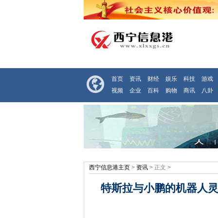
首页
资讯
财经
娱乐
科技
游戏
视频
企业
百科
购物
商讯
八卦
西宁信息港主页
>
资讯
> 正文 >
特斯拉与小鹏的机器人灵