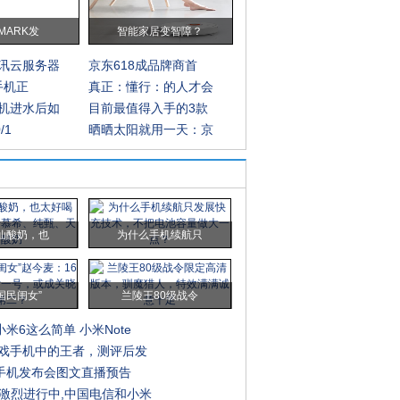
MARK发
智能家居变智障？
讯云服务器
京东618成品牌商首
G手机正
真正：懂行：的人才会
机进水后如
目前最值得入手的3款
/1
晒晒太阳就用一天：京
仙酸奶，也
为什么手机续航只
国民闺女”
兰陵王80级战令
米6这么简单 小米Note
年游戏手机中的王者，测评后发
手机发布会图文直播预告
战激烈进行中,中国电信和小米