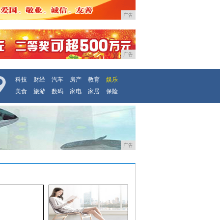
广告
广告
科技
财经
汽车
房产
教育
娱乐
美食
旅游
数码
家电
家居
保险
广告