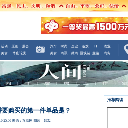
活动
原创
展会
汽车
时尚
企业
游戏
I T
农业
美食
华山论见
美食
商讯
微商
区块链
丝路
商务
推荐阅读
需要购买的第一件单品是？
10:25:50
来源：
互联网
阅读：1932