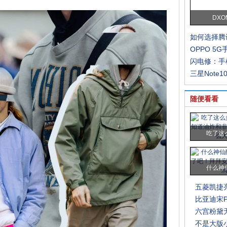
DXO
如何选择腾
OPPO 5
闪电修：手
三星Note10
随便看看
吃了这
什么神
五菱凯捷
比亚迪宋P
六宫粉黛无颜
不是大版小