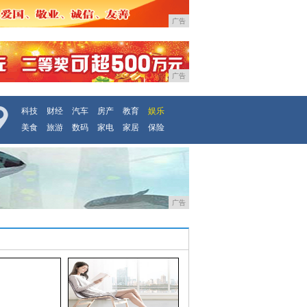
广告
广告
科技
财经
汽车
房产
教育
娱乐
美食
旅游
数码
家电
家居
保险
广告