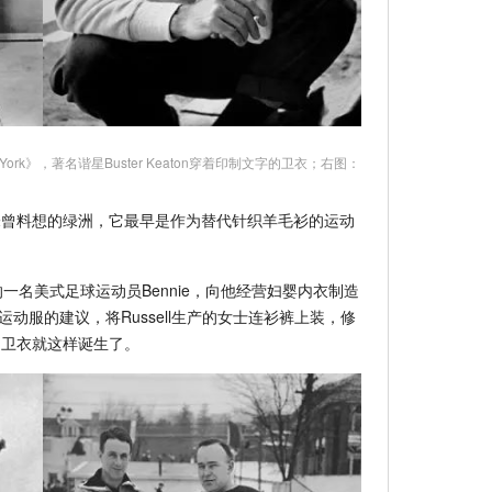
ew York》，著名谐星Buster Keaton穿着印制文字的卫衣；右图：
未曾料想的绿洲，它最早是作为替代针织羊毛衫的运动
一名美式足球运动员Bennie，向他经营妇婴内衣制造
了改革运动服的建议，将Russell生产的女士连衫裤上装，修
，卫衣就这样诞生了。