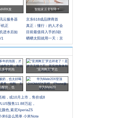
MARK发
智能家居变智障？
讯云服务器
京东618成品牌商首
G手机正
真正：懂行：的人才会
机进水后如
目前最值得入手的3款
/1
晒晒太阳就用一天：京
么多年的泡
“亚洲舞王”罗志
仙酸奶，也
华为Mate20
亮相，或10月上市，售价或8
LUS预售11.88万起，
色,索尼XperiaZ5
米6这么简单 小米Note