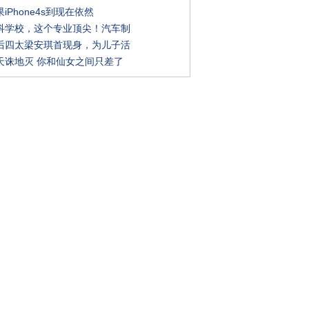
iPhone4s到现在依然
科学校，这个专业顶尖！汽车制
后四太梁安琪首现身，为儿子活
天诛地灭 你和仙女之间只差了