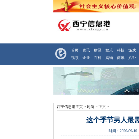
首页
资讯
财经
娱乐
科技
游戏
视频
企业
百科
购物
商讯
八卦
西宁信息港主页
>
时尚
> 正文 >
这个季节男人最
时间：
2020-09-10 