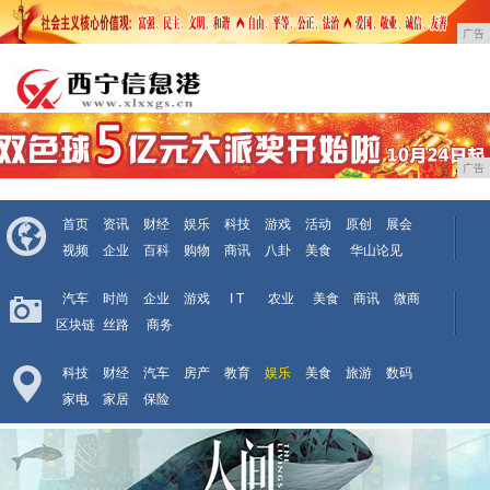
广告
广告
首页
资讯
财经
娱乐
科技
游戏
活动
原创
展会
视频
企业
百科
购物
商讯
八卦
美食
华山论见
汽车
时尚
企业
游戏
I T
农业
美食
商讯
微商
区块链
丝路
商务
科技
财经
汽车
房产
教育
娱乐
美食
旅游
数码
家电
家居
保险