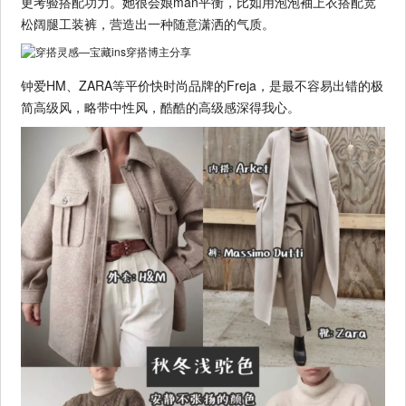
更考验搭配功力。她很会娘man平衡，比如用泡泡袖上衣搭配宽
松阔腿工装裤，营造出一种随意潇洒的气质。
钟爱HM、ZARA等平价快时尚品牌的Freja，是最不容易出错的极
简高级风，略带中性风，酷酷的高级感深得我心。