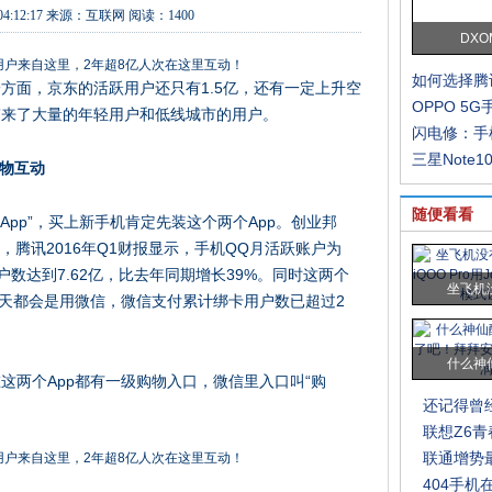
04:12:17
来源：
互联网
阅读：1400
DXO
如何选择腾
方面，京东的活跃用户还只有1.5亿，还有一定上升空
OPPO 5
带来了大量的年轻用户和低线城市的用户。
闪电修：手
三星Note10
购物互动
随便看看
App”，买上新手机肯定先装这个两个App。创业邦
了解到，腾讯2016年Q1财报显示，手机QQ月活跃账户为
账户数达到7.62亿，比去年同期增长39%。同时这两个
坐飞机
每天都会是用微信，微信支付累计绑卡用户数已超过2
什么神
这两个App都有一级购物入口，微信里入口叫“购
还记得曾
联想Z6
联通增势最
404手机