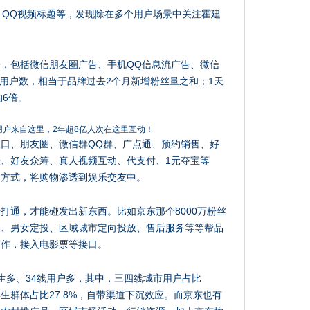
、QQ视频标题等，发现除在多个用户场景中关注霍建
。
，包括微信朋友圈广告、手机QQ信息流广告、微信
的新用户数，相当于品牌过去2个月新增粉丝量之和；1天
的6倍。
口、朋友圈、微信群QQ群、广点通、预约销售、好
胀、好友众筹、真人视频互动、代支付、1元夺宝等
的方式，将购物渗透到娱乐交友中。
打通，才能碰发出新东西。比如京东那个8000万粉丝
券、男女定投、区域城市定向投放、售后服务等等帮品
合作，接入电影票等接口。
生多、34线用户多，其中，三四线城市用户占比
，学生群体占比27.8%，自带渠道下沉效应。而京东也有