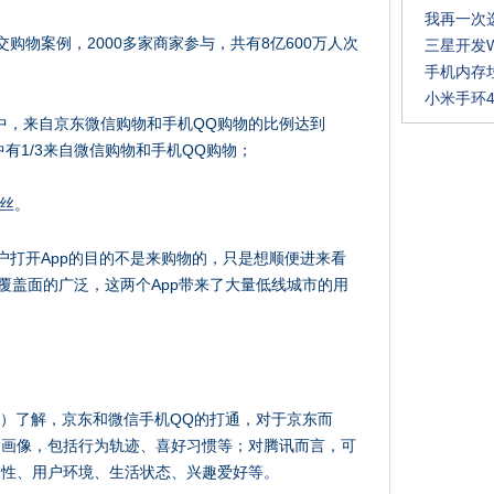
我再一次
社交购物案例，2000多家商家参与，共有8亿600万人次
三星开发W
手机内存
小米手环4
户中，来自京东微信购物和手机QQ购物的比例达到
中有1/3来自微信购物和手机QQ购物；
粉丝。
户打开App的目的不是来购物的，只是想顺便进来看
覆盖面的广泛，这两个App带来了大量低线城市的用
bang）了解，京东和微信手机QQ的打通，对于京东而
户画像，包括行为轨迹、喜好习惯等；对腾讯而言，可
属性、用户环境、生活状态、兴趣爱好等。