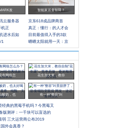
MARK发
智能家居变智障？
讯云服务器
京东618成品牌商首
G手机正
真正：懂行：的人才会
机进水后如
目前最值得入手的3款
/1
晒晒太阳就用一天：京
没有网络怎
花生加大米，教你
仙酸奶，也
有一种“整容”叫
经经典的黑莓手机吗？今黑莓又
青春版测评：一千块可以盲选的
弱 三大运营商公布2019
在国外会真香？