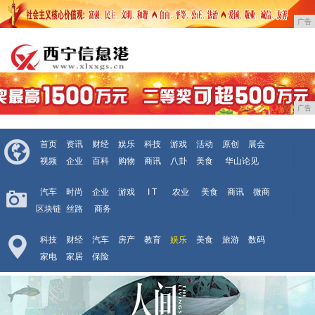
广告
广告
首页
资讯
财经
娱乐
科技
游戏
活动
原创
展会
视频
企业
百科
购物
商讯
八卦
美食
华山论见
汽车
时尚
企业
游戏
I T
农业
美食
商讯
微商
区块链
丝路
商务
科技
财经
汽车
房产
教育
娱乐
美食
旅游
数码
家电
家居
保险