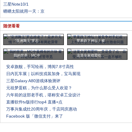
三星Note10/1
晒晒太阳就用一天：京
随便看看
“亚洲舞王”罗志
苹果跌下神坛！被
我的世界：MC中
这菜全家都爱吃，
安卓旗舰，手写绘画，博阅7.8寸高性
日内瓦车展｜以科技戎装加身，宝马展现
三星Galaxy A80游戏体验测评
元祖梦蛋糕，为什么那么受人欢迎？
六年前的这部老手机，堪称安卓工业设计
直播软件tv版排行top4 直播+点
万事兴集成灶20周年庆，千店同庆惠动
Facebook 版「微信支付」来了