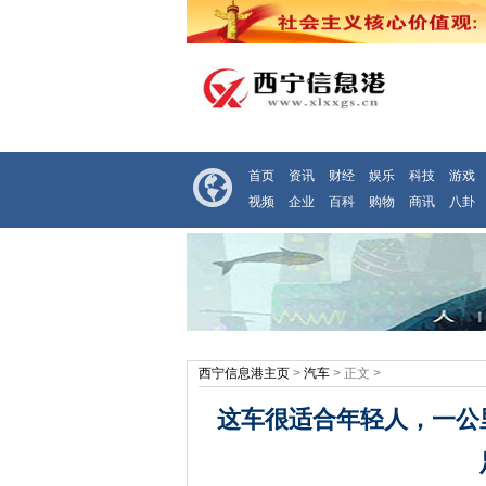
首页
资讯
财经
娱乐
科技
游戏
视频
企业
百科
购物
商讯
八卦
西宁信息港主页
>
汽车
> 正文 >
这车很适合年轻人，一公