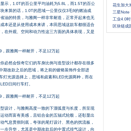
，1.0T的百公里平均油耗为5.8L，而1.5T的百公
花生加大
77块来算的话，1.0T的思域一公里仅仅3毛9的燃油成
三星Not
心省油的特质，与雅阁一样非常耐造，正常开起来也无
工业4.
置成本还是从使用成本来讲，本田思域这款车都很适合
区块链成
驾，在外观、空间和动力性这三方面的具体表现，又是
么你必然会惊奇它们的车身比例与造型设计都存在很多
而中期改款之后的思域，将之前的镀铬装饰件全部进
在车灯光源选择上，思域有卤素和LED光源两种，而在
LED日间行车灯。
造型设计，与雅阁高度一致的下溜弧度与长度，所呈现
分运动而富有美感，且铝合金的五辐式轮毂，还彰显出
运动气息贯彻到底，夸张的尾灯设计、黑色的扰流板，
进一步升华，尤其是中期改款后的中置式排气设计，向