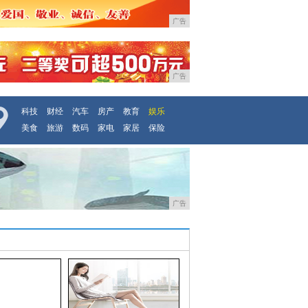
广告
广告
科技
财经
汽车
房产
教育
娱乐
美食
旅游
数码
家电
家居
保险
广告