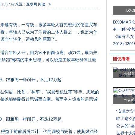
 10:57:42
来源：
互联网
阅读：4
DXO
DXOMAR
越来越有钱，一有钱，很多年轻人首先想到的便是买车
有一种“变
来看，年轻人已成为了消费的主体人群之一，也是为什
《家有儿女
始迈向年轻化、运动风的原因了。
2018和20
常适合年轻人开，因为它不但颜值高、动力强，最为关
随便看看
民轿跑"称谓的本田思域，可以说是主攻年轻群体且最
金城武
词语，比如，"神车"、"买发动机送车"等等。思域的
主都以能够跑得过思域而自豪。然而令人惊奇的是思域
公认的
。
“安卓之父
吃了这么
公认的“
，得益于前前后后共计十代的调校与完善，使其燃油经
世界十大