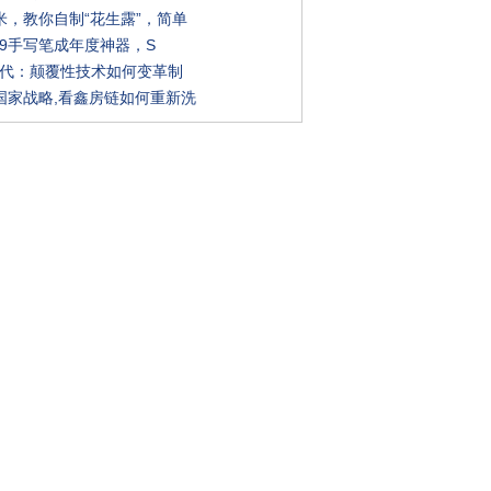
米，教你自制“花生露”，简单
e 9手写笔成年度神器，S
0时代：颠覆性技术如何变革制
国家战略,看鑫房链如何重新洗