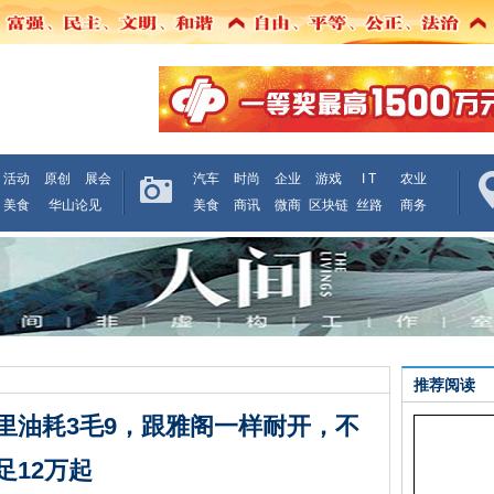
活动
原创
展会
汽车
时尚
企业
游戏
I T
农业
美食
华山论见
美食
商讯
微商
区块链
丝路
商务
推荐阅读
里油耗3毛9，跟雅阁一样耐开，不
足12万起