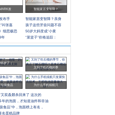
MARK发
智能家居变智障？
K发布手
智能家居变智障？亲身
脸”叫张嘉
孩子这些牙齿问题不容
》细思极恐
50岁大妈变成“小黄
19年
“菜篮子”价格追踪：
46岁了：
又到了吃石榴的季
“垃圾食品
为什么手机续航只
”又双叒叕杀回来了 这次的
多年的泡面，才知道油炸和非油
垃圾食品”中，泡面榜上有名，
著名蛋糕品牌