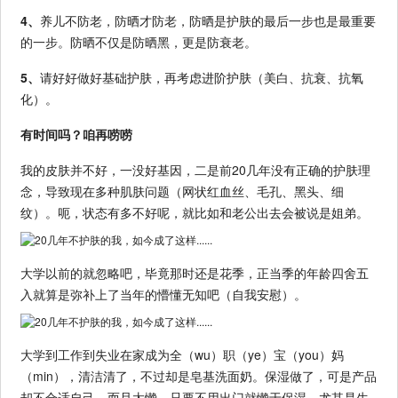
4、
养儿不防老，防晒才防老，防晒是护肤的最后一步也是最重要
的一步。防晒不仅是防晒黑，更是防衰老。
5、
请好好做好基础护肤，再考虑进阶护肤（美白、抗衰、抗氧
化）。
有时间吗？咱再唠唠
我的皮肤并不好，一没好基因，二是前20几年没有正确的护肤理
念，导致现在多种肌肤问题（网状红血丝、毛孔、黑头、细
纹）。呃，状态有多不好呢，就比如和老公出去会被说是姐弟。
大学以前的就忽略吧，毕竟那时还是花季，正当季的年龄四舍五
入就算是弥补上了当年的懵懂无知吧（自我安慰）。
大学到工作到失业在家成为全（wu）职（ye）宝（you）妈
（min），清洁清了，不过却是皂基洗面奶。保湿做了，可是产品
却不合适自己，而且太懒，只要不用出门就懒于保湿。尤其是生