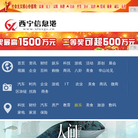
广告
广告
首页
资讯
财经
娱乐
科技
游戏
活动
原创
展会
视频
企业
百科
购物
商讯
八卦
美食
华山论见
汽车
时尚
企业
游戏
I T
农业
美食
商讯
微商
区块链
丝路
商务
科技
财经
汽车
房产
教育
娱乐
美食
旅游
数码
家电
家居
保险