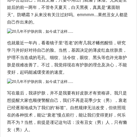
娃后的前一两年，不管冬天夏天，白天黑夜，真真是“素面朝
天”。防晒霜？从来没有关注过好吗。emmmm...果然丑女人都是
自己作出来的。
也就最近一年内，看着镜子里“苍老”的寄几我才幡然醒悟，研究
学习并好好对待自己的脸。当然，基因决定的薄皮红血丝肤质，
护理不当造成的毛孔、细纹、法令纹，眼纹、黑头等也许光靠护
肤是很难改善了。不过，我觉得现在有护肤的理念及决心，不能
变好，起码能减缓变差的速度。
写在最后，我讲护肤，并不是我要有好皮肤才有资格讲。我只是
想提醒大家也顺便警醒自己，我们不再是花季少女（男），衰老
已经逐渐地成为了我们的“标签”。自然规律无法改变，但依照现
在的各种技术，能让“衰老”慢点前行，能让我们变得更好，何乐
而不为？当然，前提是谨记这句话：没有丑女（男）人，只有懒
女（男）人。