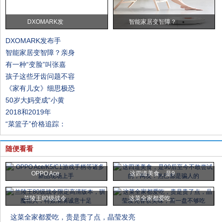
DXOMARK发
智能家居变智障？
DXOMARK发布手
智能家居变智障？亲身
有一种“变脸”叫张嘉
孩子这些牙齿问题不容
《家有儿女》细思极恐
50岁大妈变成“小黄
2018和2019年
“菜篮子”价格追踪：
随便看看
OPPO Ace
这四道美食，是9
兰陵王80级战令
这菜全家都爱吃，
这菜全家都爱吃，贵是贵了点，晶莹发亮