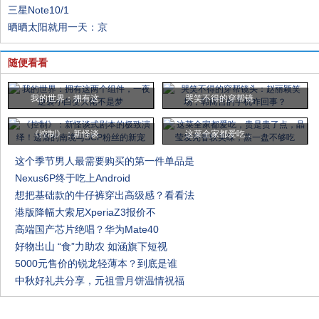
三星Note10/1
晒晒太阳就用一天：京
随便看看
我的世界：拥有这
哭笑不得的穿帮镜
《控制》：新怪谈
这菜全家都爱吃，
这个季节男人最需要购买的第一件单品是
Nexus6P终于吃上Android
想把基础款的牛仔裤穿出高级感？看看法
港版降幅大索尼XperiaZ3报价不
高端国产芯片绝唱？华为Mate40
好物出山 “食”力助农 如涵旗下短视
5000元售价的锐龙轻薄本？到底是谁
中秋好礼共分享，元祖雪月饼温情祝福