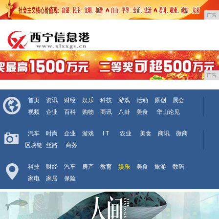
广告
广告
首页
资讯
财经
娱乐
科技
游戏
活动
原创
展会
视频
企业
百科
购物
商讯
八卦
美食
华山论见
汽车
时尚
企业
游戏
I T
农业
美食
商讯
微商
区块链
丝路
商务
科技
财经
汽车
房产
教育
娱乐
美食
旅游
数码
家电
家居
保险